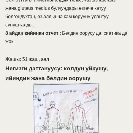
жана gluteus medius булчуңдары өзгөчө катуу
болгондуктан, өз алдынча кам көрүүнү улантуу
сунушталды.
8 айдан кийинки отчет
: Белдин оорусу да, сиатика да
жок.
Жашы: 51 жаш, аял
Негизги даттануусу: колдун уйкушу,
ийиндин жана белдин оорушу