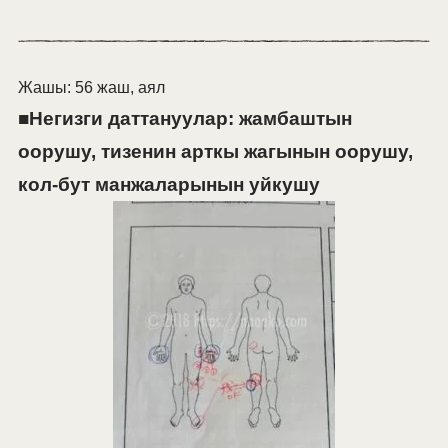
Жашы: 56 жаш, аял
■Негизги даттануулар: жамбаштын
оорушу, тизенин арткы жагынын оорушу,
кол-бут манжаларынын уйкушу