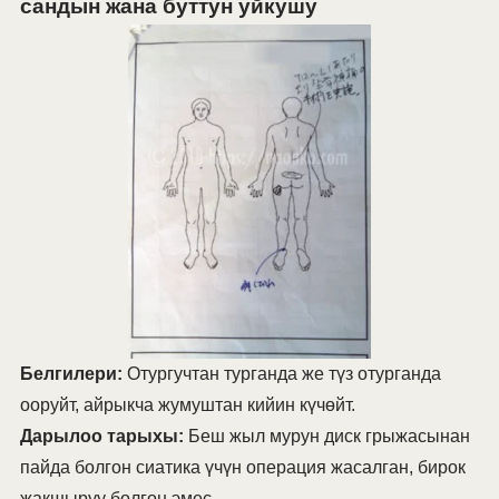
сандын жана буттун уйкушу
Белгилери:
Отургучтан турганда же түз отурганда
ооруйт, айрыкча жумуштан кийин күчөйт.
Дарылоо тарыхы:
Беш жыл мурун диск грыжасынан
пайда болгон сиатика үчүн операция жасалган, бирок
жакшыруу болгон эмес.