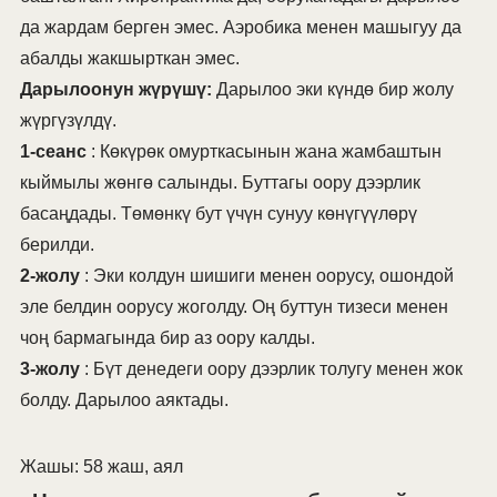
да жардам берген эмес. Аэробика менен машыгуу да
абалды жакшырткан эмес.
Дарылоонун жүрүшү:
Дарылоо эки күндө бир жолу
жүргүзүлдү.
1-сеанс
: Көкүрөк омурткасынын жана жамбаштын
кыймылы жөнгө салынды. Буттагы оору дээрлик
басаңдады. Төмөнкү бут үчүн сунуу көнүгүүлөрү
берилди.
2-жолу
: Эки колдун шишиги менен оорусу, ошондой
эле белдин оорусу жоголду. Оң буттун тизеси менен
чоң бармагында бир аз оору калды.
3-жолу
: Бүт денедеги оору дээрлик толугу менен жок
болду. Дарылоо аяктады.
Жашы: 58 жаш, аял