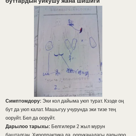
буттардын уйкушу жана шишиги
Симптомдору:
Эки кол дайыма уюп турат. Кээде оң
бут да уюп калат. Машыгуу учурунда эки тизе тең
ооруйт. Бел да ооруйт.
Дарылоо тарыхы:
Белгилери 2 жыл мурун
башталган. Хиропрактика да, ооруканадагы дарылоо