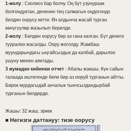
1-жолу
: Сколиоз бар болчу. Оң бут узунураак
болгондуктан, дененин тең салмагын оңдогондо
белдин оорусу кетти. Өз алдынча жасай турган
көнүгүүлөр жазылып берилди.
2-жолу
: Белдин оорусу бир аз гана калган. Бүт денеге
тууралоо жасалды. Оору жоголду. Жамбаш
муундарындагы ыңгайсыздык да калбай, дарылоо
ушуну менен аяктады.
3 жумадан кийинки отчет
: Абалы жакшы. Күн сайын
талаада иштегенде бели бир аз ооруй турганын айтты.
Бирок мурдагыдай анчалык тынчсыздандырбай
турганын билдирди.
Жашы: 32 жаш, эркек
■ Негизги даттануу: тизе оорусу