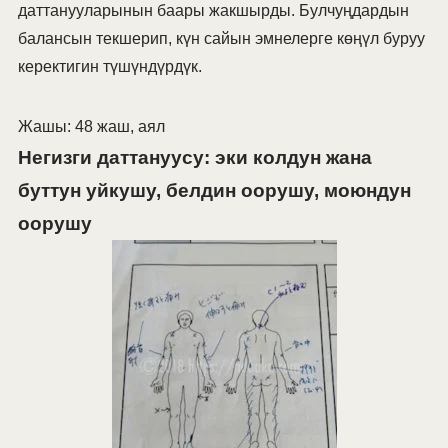
даттанууларынын баары жакшырды. Булчуңдардын
балансын текшерип, күн сайын эмнелерге көңүл буруу
керектигин түшүндүрдүк.
Жашы: 48 жаш, аял
Негизги даттануусу: эки колдун жана
буттун уйкушу, белдин оорушу, моюндун
оорушу