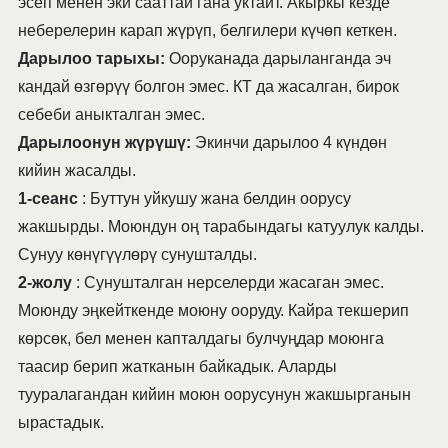
эсеп менен эки сааттай гана уктайт. Акыркы кезде
неберелерин карап жүрүп, белгилери күчөп кеткен.
Дарылоо тарыхы:
Ооруканада дарыланганда эч
кандай өзгөрүү болгон эмес. КТ да жасалган, бирок
себеби аныкталган эмес.
Дарылоонун жүрүшү:
Экинчи дарылоо 4 күндөн
кийин жасалды.
1-сеанс
: Буттун уйкушу жана белдин оорусу
жакшырды. Моюндун оң тарабындагы катуулук калды.
Сунуу көнүгүүлөрү сунушталды.
2-жолу
: Сунушталган нерселерди жасаган эмес.
Моюнду эңкейткенде моюну ооруду. Кайра текшерип
көрсөк, бел менен капталдагы булчуңдар моюнга
таасир берип жатканын байкадык. Аларды
тууралагандан кийин моюн оорусунун жакшырганын
ырастадык.