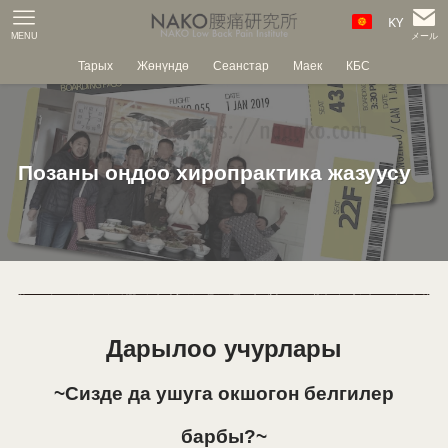
KY
MENU
メール
Тарых
Жөнүндө
Сеанстар
Маек
КБС
Позаны оңдоо хиропрактика жазуусу
Дарылоо учурлары
~Сизде да ушуга окшогон белгилер
барбы?~