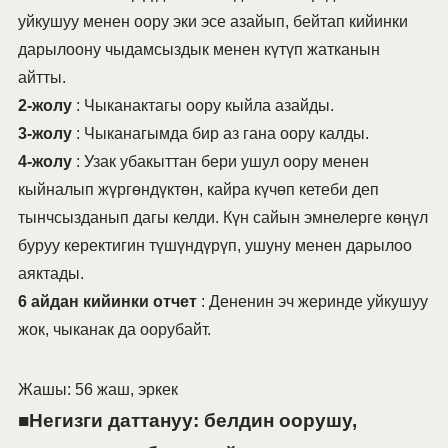
уйкушуу менен оору эки эсе азайып, бейтап кийинки
дарылоону чыдамсыздык менен күтүп жатканын
айтты.
2-жолу
: Чыканактагы оору кыйла азайды.
3-жолу
: Чыканагымда бир аз гана оору калды.
4-жолу
: Узак убакыттан бери ушул оору менен
кыйналып жүргөндүктөн, кайра күчөп кетеби деп
тынчсызданып дагы келди. Күн сайын эмнелерге көңүл
буруу керектигин түшүндүрүп, ушуну менен дарылоо
аяктады.
6 айдан кийинки отчет
: Дененин эч жеринде уйкушуу
жок, чыканак да оорубайт.
Жашы: 56 жаш, эркек
■Негизги даттануу: белдин оорушу,