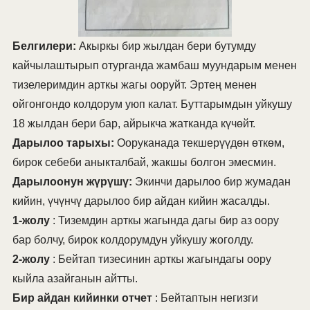
Белгилери:
Акыркы бир жылдан бери бутумду
кайчылаштырып отурганда жамбаш муундарым менен
тизелеримдин арткы жагы ооруйт. Эртең менен
ойгонгондо колдорум уюп калат. Буттарымдын уйкушу
18 жылдан бери бар, айрыкча жатканда күчөйт.
Дарылоо тарыхы:
Ооруканада текшерүүдөн өткөм,
бирок себеби аныкталбай, жакшы болгон эмесмин.
Дарылоонун жүрүшү:
Экинчи дарылоо бир жумадан
кийин, үчүнчү дарылоо бир айдан кийин жасалды.
1-жолу
: Тиземдин арткы жагында дагы бир аз оору
бар болчу, бирок колдорумдун уйкушу жоголду.
2-жолу
: Бейтап тизесинин арткы жагындагы оору
кыйла азайганын айтты.
Бир айдан кийинки отчет
: Бейтаптын негизги