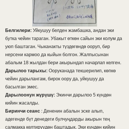
Белгилери:
Уйкушуу белден жамбашка, андан эки
бутка чейин тараган. Убакыт өткөн сайын эки колум да
уюп баштаган. Чыканакты түздөгөндө ооруп, бир
нерсени кармоо да кыйын болгон. Жалпысынан
абалым 18 жылдан бери акырындап начарлап келген.
Дарылоо тарыхы:
Ооруканада текшерилип, көпкө
чейин дарылангам, бирок оору да, уйкушуу да
басылган эмес.
Дарылоонун жүрүшү:
Экинчи дарылоо 5 күндөн
кийин жасалды.
Биринчи сеанс
: Дененин абалын эске алып,
адегенде бүт денедеги булчуңдарды акырын тең
салмакка келтирүүдөн баштадык. Эки күндөн кийин