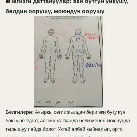
■Негизги даттануулар: эки буттун уйкушу,
белдин оорушу, моюндун оорушу
Белгилери:
Акыркы сегиз жылдан бери эки буту күн
бою уюп турат, ал эми жатканда бели менен моюнунда
тырышуу пайда болот. Уктай албай кыйналып, орто