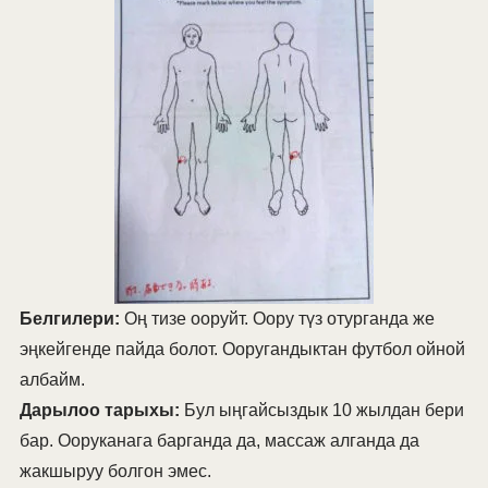
Белгилери:
Оң тизе ооруйт. Оору түз отурганда же
эңкейгенде пайда болот. Ооругандыктан футбол ойной
албайм.
Дарылоо тарыхы:
Бул ыңгайсыздык 10 жылдан бери
бар. Ооруканага барганда да, массаж алганда да
жакшыруу болгон эмес.