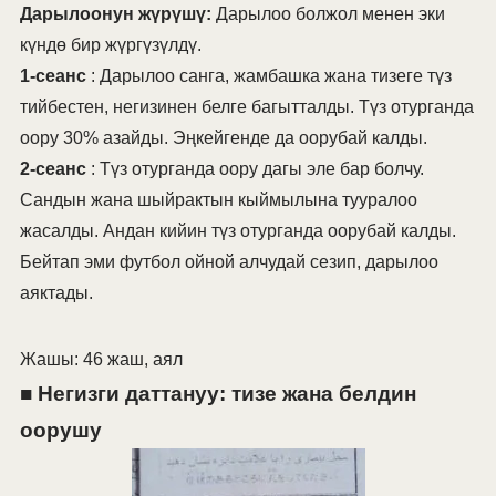
Дарылоонун жүрүшү:
Дарылоо болжол менен эки
күндө бир жүргүзүлдү.
1-сеанс
: Дарылоо санга, жамбашка жана тизеге түз
тийбестен, негизинен белге багытталды. Түз отурганда
оору 30% азайды. Эңкейгенде да оорубай калды.
2-сеанс
: Түз отурганда оору дагы эле бар болчу.
Сандын жана шыйрактын кыймылына тууралоо
жасалды. Андан кийин түз отурганда оорубай калды.
Бейтап эми футбол ойной алчудай сезип, дарылоо
аяктады.
Жашы: 46 жаш, аял
■ Негизги даттануу: тизе жана белдин
оорушу