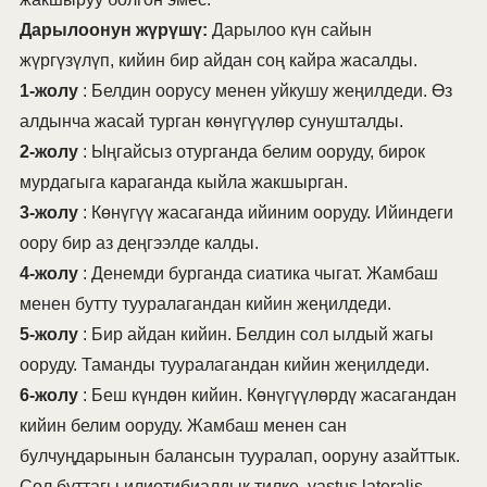
Дарылоонун жүрүшү:
Дарылоо күн сайын
жүргүзүлүп, кийин бир айдан соң кайра жасалды.
1-жолу
: Белдин оорусу менен уйкушу жеңилдеди. Өз
алдынча жасай турган көнүгүүлөр сунушталды.
2-жолу
: Ыңгайсыз отурганда белим ооруду, бирок
мурдагыга караганда кыйла жакшырган.
3-жолу
: Көнүгүү жасаганда ийиним ооруду. Ийиндеги
оору бир аз деңгээлде калды.
4-жолу
: Денемди бурганда сиатика чыгат. Жамбаш
менен бутту тууралагандан кийин жеңилдеди.
5-жолу
: Бир айдан кийин. Белдин сол ылдый жагы
ооруду. Таманды тууралагандан кийин жеңилдеди.
6-жолу
: Беш күндөн кийин. Көнүгүүлөрдү жасагандан
кийин белим ооруду. Жамбаш менен сан
булчуңдарынын балансын тууралап, ооруну азайттык.
Сол буттагы илиотибиалдык тилке, vastus lateralis