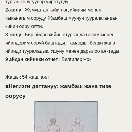
турган көнүгүүлөр үйрөтүлдү.
2-жолу
: Жумуштан кийин оң ийиним менен
чыканагым ооруду. Жамбаш муунун тууралагандан
кийин оору кетти.
3-жолу
: Бир айдан кийин отурганда белим менен
ийиндерим ооруй баштады. Таманды, белди жана
ийинди туураладык. Ушуну менен дарылоо аяктады.
9 айдан кийинки отчет
: Белгилер жок.
Жашы: 54 жаш, аял
■Негизги даттануу: жамбаш жана тизе
оорусу