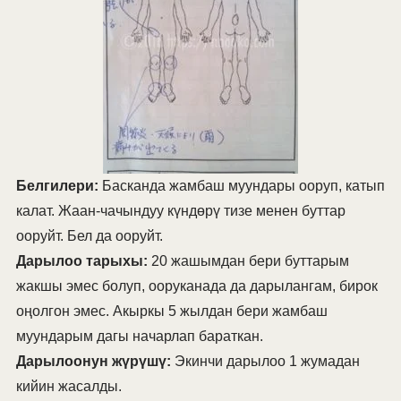
Белгилери:
Басканда жамбаш муундары ооруп, катып
калат. Жаан-чачындуу күндөрү тизе менен буттар
ооруйт. Бел да ооруйт.
Дарылоо тарыхы:
20 жашымдан бери буттарым
жакшы эмес болуп, ооруканада да дарылангам, бирок
оңолгон эмес. Акыркы 5 жылдан бери жамбаш
муундарым дагы начарлап бараткан.
Дарылоонун жүрүшү:
Экинчи дарылоо 1 жумадан
кийин жасалды.