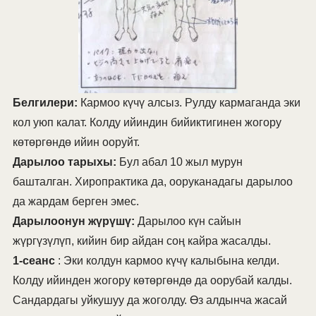
Белгилери:
Кармоо күчү алсыз. Рулду кармаганда эки
кол уюп калат. Колду ийиндин бийиктигинен жогору
көтөргөндө ийин ооруйт.
Дарылоо тарыхы:
Бул абал 10 жыл мурун
башталган. Хиропрактика да, ооруканадагы дарылоо
да жардам берген эмес.
Дарылоонун жүрүшү:
Дарылоо күн сайын
жүргүзүлүп, кийин бир айдан соң кайра жасалды.
1-сеанс
: Эки колдун кармоо күчү калыбына келди.
Колду ийинден жогору көтөргөндө да оорубай калды.
Сандардагы уйкушуу да жоголду. Өз алдынча жасай