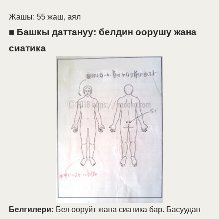
Жашы: 55 жаш, аял
■ Башкы даттануу: белдин оорушу жана
сиатика
Белгилери:
Бел ооруйт жана сиатика бар. Басуудан