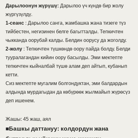
Дарылоонун жүрүшү:
Дарылоо үч күндө бир жолу
жүргүзүлдү.
1-сеанс
: Дарылоо санга, жамбашка жана тизеге түз
тийбестен, негизинен белге багытталды. Тепкичтен
чыкканда оорубай калды. Белдин оорусу да жоголду.
2-жолу
: Тепкичтен түшкөндө оору пайда болду. Белди
тууралагандан кийин оору басылды. Эми мектепте
тепкичтен кыйналбай түшө алам деп айтып, кубанып
кетти.
Сиз мектепте мугалим болгондуктан, эми балдардын
алдында мурдагыдан да көбүрөөк жылмайып жүрөсүз
деп ишенем.
Жашы: 45 жаш, аял
■Башкы даттануу: колдордун жана