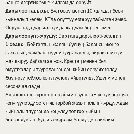
башка дээрлик эмне кылсам да ооруйт.
Дарылоо тарыхы:
Бул оору менен 10 жылдан бери
кыйналып келем. КТда олуттуу өзгөрүү табылган эмес.
Ооруканада дарылануу да жардам берген эмес.
Дарылоонун жүрүшү:
Бир гана дарылоо жасалган
1-сеанс
: Бейтаптын жалпы булчуң балансы жөнгө
салынып, жамбаш мууну туураланды, бирок олуттуу
жакшыруу байкалган жок. Крестец менен бел
омурткалары тууралангандан кийин оору жоголду.
Өзүн-өзү тейлөө көнүгүүлөрү үйрөтүлдү. Ушуну менен
сессия аяктады.
Аны коштоп жүргөн жаш айым өзүнө кам көрүү боюнча
көнүгүүлөрдү эстен чыгарбай жазып алып жүрдү. Адам
кыйналып турганда көңүлдү топтоо кыйын
болгондуктан, бул ага жардам болду деп ойлойм.